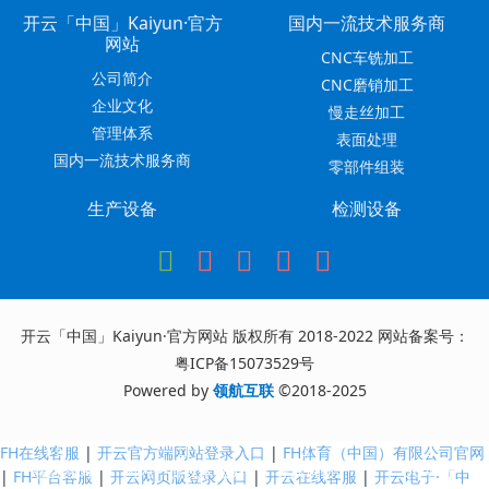
开云「中国」Kaiyun·官方
国内一流技术服务商
网站
CNC车铣加工
公司简介
CNC磨销加工
企业文化
慢走丝加工
管理体系
表面处理
国内一流技术服务商
零部件组装
生产设备
检测设备
开云「中国」Kaiyun·官方网站 版权所有 2018-2022 网站备案号：
粤ICP备15073529号
Powered by
领航互联
©2018-2025
FH在线客服
|
开云官方端网站登录入口
|
FH体育（中国）有限公司官网
电话咨询
国内一流技术服务
在线询价
QQ客服
|
FH平台客服
|
开云网页版登录入口
|
开云在线客服
|
开云电子·「中