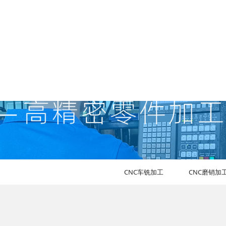
全部
CNC车铣加工
CNC磨销加