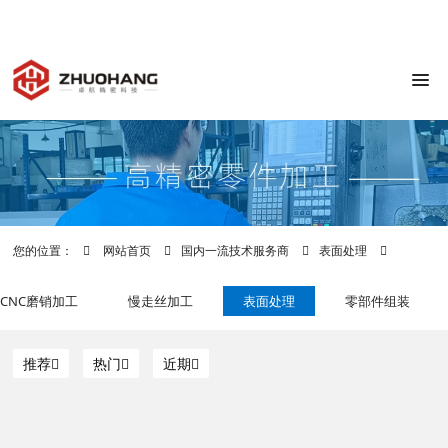
0769-83798939
广东省东莞市横沥镇
julia@zhuohang.com
8:00-17:30
您的位置：
网站首页
国内一流技术服务商
表面处理
CNC磨销加工
慢走丝加工
表面处理
零部件组装
推荐
热门
近期